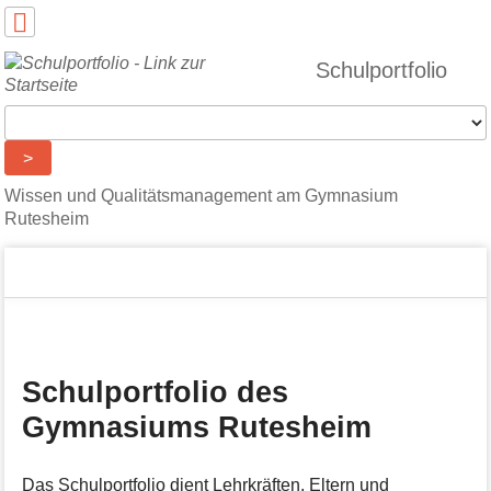
Benutzer-
Werkzeuge
Schulportfolio
Werkzeuge
>
Wissen und Qualitätsmanagement am Gymnasium
Rutesheim
Navigationsmenüs
Seitenstatus
Standortanzeiger
Sie
und
befinden
Suche
Seiten-
sich
Werkzeuge
hier:
M
e
Schulportfolio des
t
Gymnasiums Rutesheim
a
i
n
f
Das Schulportfolio dient Lehrkräften, Eltern und