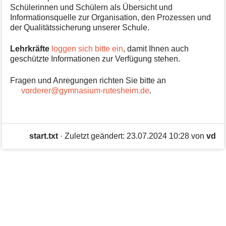
o
Schülerinnen und Schülern als Übersicht und
r
Informationsquelle zur Organisation, den Prozessen und
m
der Qualitätssicherung unserer Schule.
a
t
Lehrkräfte
loggen sich bitte ein
, damit Ihnen auch
i
geschützte Informationen zur Verfügung stehen.
o
n
Fragen und Anregungen richten Sie bitte an
e
vorderer@gymnasium-rutesheim.de
.
n
z
u
r
S
start.txt
· Zuletzt geändert: 23.07.2024 10:28 von
vd
e
i
t
e